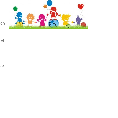
son
 et
 ou